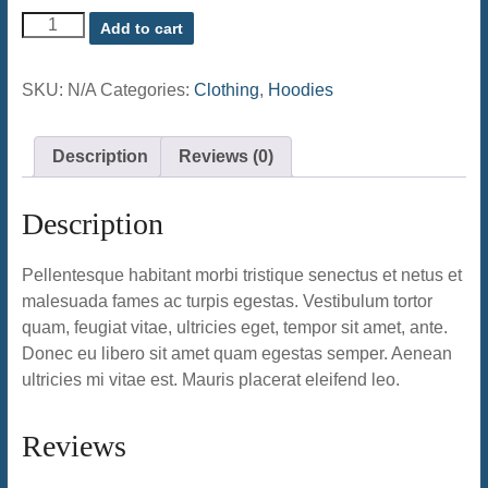
Ship
Add to cart
Your
Idea
quantity
SKU:
N/A
Categories:
Clothing
,
Hoodies
Description
Reviews (0)
Description
Pellentesque habitant morbi tristique senectus et netus et
malesuada fames ac turpis egestas. Vestibulum tortor
quam, feugiat vitae, ultricies eget, tempor sit amet, ante.
Donec eu libero sit amet quam egestas semper. Aenean
ultricies mi vitae est. Mauris placerat eleifend leo.
Reviews