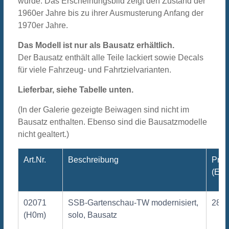
wurde. Das Erscheinungsbild zeigt den Zustand der
1960er Jahre bis zu ihrer Ausmusterung Anfang der
1970er Jahre.
Das Modell ist nur als Bausatz erhältlich.
Der Bausatz enthält alle Teile lackiert sowie Decals
für viele Fahrzeug- und Fahrtzielvarianten.
Lieferbar, siehe Tabelle unten.
(In der Galerie gezeigte Beiwagen sind nicht im
Bausatz enthalten. Ebenso sind die Bausatzmodelle
nicht gealtert.)
Art.Nr.
Beschreibung
Prei
(Eur
02071
SSB-Gartenschau-TW modernisiert,
285,
(H0m)
solo, Bausatz